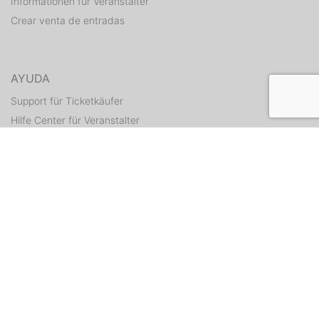
Informationen für Veranstalter
Crear venta de entradas
AYUDA
Support für Ticketkäufer
Hilfe Center für Veranstalter
Enviar tickets otra vez
CONTACTO
Formulario de contacto
WEITERE ANGEBOTE
ditix.io
handballticket.de