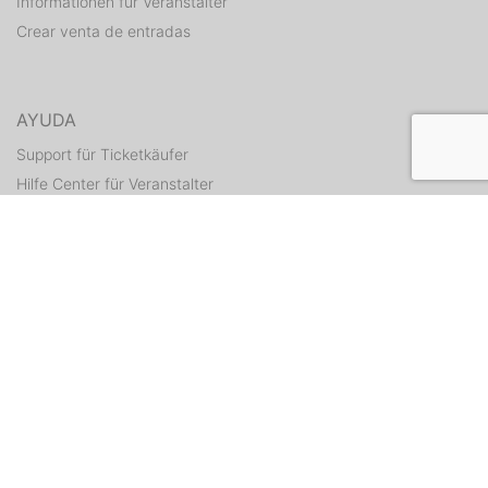
Informationen für Veranstalter
Crear venta de entradas
AYUDA
Support für Ticketkäufer
Hilfe Center für Veranstalter
Enviar tickets otra vez
CONTACTO
Formulario de contacto
WEITERE ANGEBOTE
ditix.io
handballticket.de