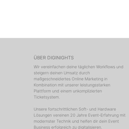
ÜBER DIGINIGHTS
Wir vereinfachen deine täglichen Workflows und
steigern deinen Umsatz durch
maßgeschneidertes Online Marketing in
Kombination mit unserer leistungsstarken
Plattform und einem unkomplizierten
Ticketsystem.
Unsere fortschrittlichen Soft- und Hardware
Lösungen vereinen 20 Jahre Event-Erfahrung mit
modernster Technik und helfen dir dein Event
Business erfolgreich zu digitalisieren.