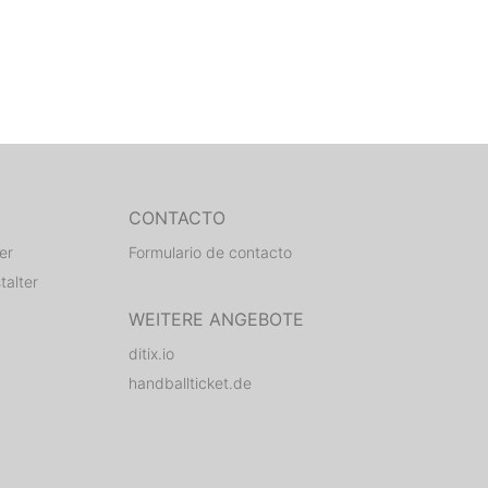
CONTACTO
er
Formulario de contacto
talter
WEITERE ANGEBOTE
ditix.io
handballticket.de