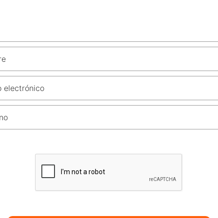
re
 electrónico
no