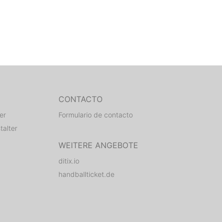
CONTACTO
er
Formulario de contacto
talter
WEITERE ANGEBOTE
ditix.io
handballticket.de