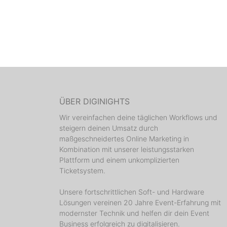
ÜBER DIGINIGHTS
Wir vereinfachen deine täglichen Workflows und
steigern deinen Umsatz durch
maßgeschneidertes Online Marketing in
Kombination mit unserer leistungsstarken
Plattform und einem unkomplizierten
Ticketsystem.
Unsere fortschrittlichen Soft- und Hardware
Lösungen vereinen 20 Jahre Event-Erfahrung mit
modernster Technik und helfen dir dein Event
Business erfolgreich zu digitalisieren.