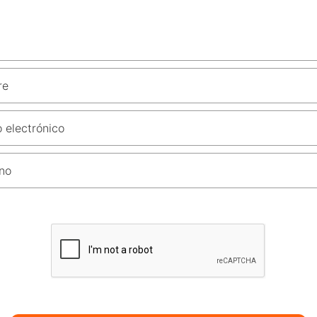
re
 electrónico
no