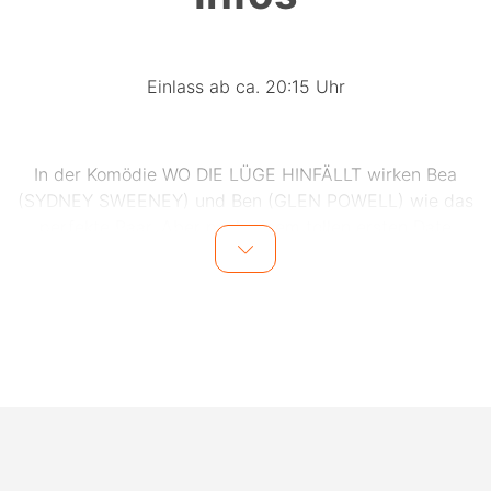
Einlass ab ca. 20:15 Uhr
In der Komödie WO DIE LÜGE HINFÄLLT wirken Bea
(SYDNEY SWEENEY) und Ben (GLEN POWELL) wie das
perfekte Paar. Aber nach einem tollen ersten Date
geschieht etwas, das ihre glühend heiße
Anziehungskraft zu Eis erstarren lässt. Doch dann
treffen sie unerwartet wieder aufeinander, als beide an
einer Hochzeit in Australien teilnehmen. Also tun sie,
was jeder reife Erwachsene tun würde – sie geben vor,
ein Paar zu sein.
Will Gluck („Freunde mit gewissen Vorzügen“) führte
Regie nach einer Geschichte von Ilana Wolpert, mit der
er zusammen auch das Drehbuch schrieb. Will Gluck