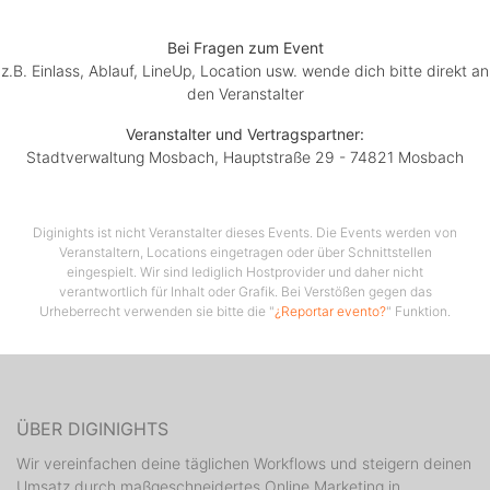
Bei Fragen zum Event
z.B. Einlass, Ablauf, LineUp, Location usw. wende dich bitte direkt an
den Veranstalter
Veranstalter und Vertragspartner:
Stadtverwaltung Mosbach, Hauptstraße 29 - 74821 Mosbach
Diginights ist nicht Veranstalter dieses Events. Die Events werden von
Veranstaltern, Locations eingetragen oder über Schnittstellen
eingespielt. Wir sind lediglich Hostprovider und daher nicht
verantwortlich für Inhalt oder Grafik. Bei Verstößen gegen das
Urheberrecht verwenden sie bitte die "
¿Reportar evento?
" Funktion.
ÜBER DIGINIGHTS
Wir vereinfachen deine täglichen Workflows und steigern deinen
Umsatz durch maßgeschneidertes Online Marketing in