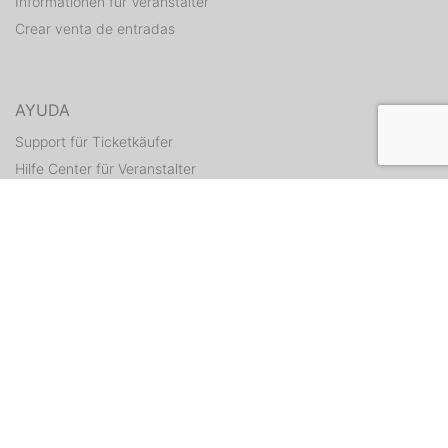
Informationen für Veranstalter
Crear venta de entradas
AYUDA
Support für Ticketkäufer
Hilfe Center für Veranstalter
Enviar tickets otra vez
CONTACTO
Formulario de contacto
WEITERE ANGEBOTE
ditix.io
handballticket.de