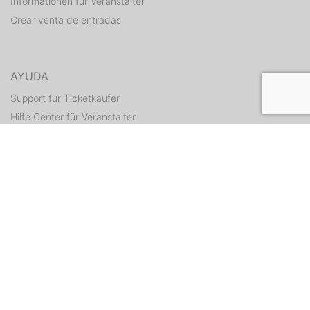
Informationen für Veranstalter
Crear venta de entradas
AYUDA
Support für Ticketkäufer
Hilfe Center für Veranstalter
Enviar tickets otra vez
CONTACTO
Formulario de contacto
WEITERE ANGEBOTE
ditix.io
handballticket.de