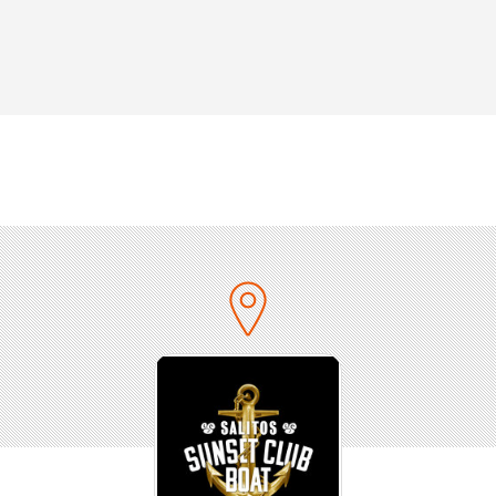
ABFAHRT: 18 UHR
ENDE: 22 UHR (ca. 22:30 UHR)
LOCATION: Neckar Käpt'n, Anlegestelle "Wilhelma".
Wichtige Informationen:
keine Garderobe auf dem Boot
Das Event findet auch bei Regen statt. Das Boot kann
regensicher gemacht werden.
Alle weiteren Fragen beantworten wir dir gerne
telefonisch oder per Whatsapp unter: +49 172 634
6535