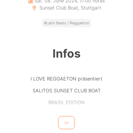
Sat. 08. June 2024, 17:00 horas
Sunset Club Boat, Stuttgart
#Latin Beats / Reggaeton
Infos
I LOVE REGGAETON präsentiert
SALITOS SUNSET CLUB BOAT
BRASIL EDITION
https://ilrtickets.ditix.shop
Party Nummer 3 von 6. BRASIL ist das Motto. Spüre