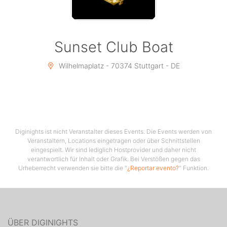
Sunset Club Boat
Wilhelmaplatz - 70374 Stuttgart - DE
Diginights ist nicht Veranstalter dieses Events. Die Events werden von
Veranstaltern, Locations eingetragen oder über Schnittstellen
eingespielt. Wir sind lediglich Hostprovider und daher nicht
verantwortlich für Inhalt oder Grafik. Bei Verstößen gegen das
Urheberrecht verwenden sie bitte die "
¿Reportar evento?
" Funktion.
ÜBER DIGINIGHTS