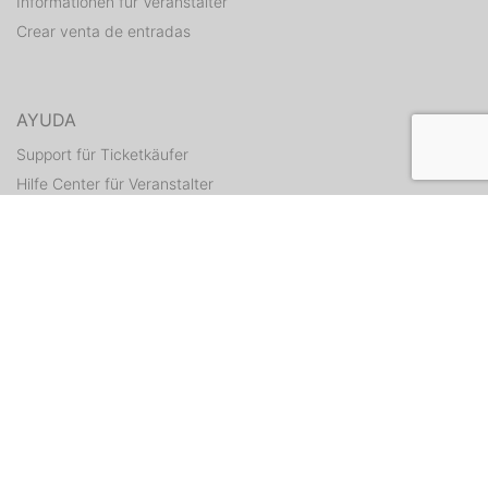
Informationen für Veranstalter
Crear venta de entradas
AYUDA
Support für Ticketkäufer
Hilfe Center für Veranstalter
Enviar tickets otra vez
CONTACTO
Formulario de contacto
WEITERE ANGEBOTE
ditix.io
handballticket.de