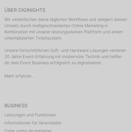
ÜBER DIGINIGHTS
PREISE
Wir vereinfachen deine täglichen Workflows und steigern deinen
VIP und Sitzplatz Haupttribüne Block C/CC – EUR
Umsatz durch maßgeschneidertes Online Marketing in
65,00
Kombination mit unserer leistungsstarken Plattform und einem
unkomplizierten Ticketsystem.
VIP und Sitzplatz Haupttribüne Block C/CC
ermäßigt * – EUR 55,00
Unsere fortschrittlichen Soft- und Hardware Lösungen vereinen
VIP und Sitzplatz Haupttribüne Block C/CC Kinder ** –
20 Jahre Event-Erfahrung mit modernster Technik und helfen
EUR 20,00
dir dein Event Business erfolgreich zu digitalisieren.
Sitzplatz Haupttribüne Block A/AA,B/BB,C/CC,D/DD,EE
Mehr erfahren ...
– EUR 15,00
Sitzplatz Haupttribüne Block A/AA, B/BB,C/CC,D/DD,EE
ermäßigt * – EUR 12,00
Stehplatz Block III – EUR 9,00
BUSINESS
Stehplatz Block III ermäßigt * – EUR 7,00
Leistungen und Funktionen
Informationen für Veranstalter
Rollstuhlfahrende – EUR 5,00. Die Begleitung hat freien
Eintritt, wenn im Schwerbehindertenausweis ein
Crear venta de entradas