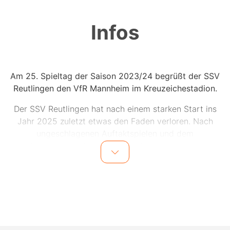
Infos
Am 25. Spieltag der Saison 2023/24 begrüßt der SSV
Reutlingen den VfR Mannheim im Kreuzeichestadion.
Der SSV Reutlingen hat nach einem starken Start ins
Jahr 2025 zuletzt etwas den Faden verloren. Nach
ungeschlagenen Auftaktspielen und dem
zwischenzeitlichen Verlassen der Abstiegsränge setzte
es zuletzt empfindliche Niederlagen mit vielen
Gegentoren gegen Pforzheim und Schlusslicht FV
Offenburg. Nun steht ein richtungsweisendes Spiel
gegen den VfR Mannheim an, der bisher auswärts
Schwächen zeigte. Für Reutlingen geht es um wichtige
Punkte im Abstiegskampf.