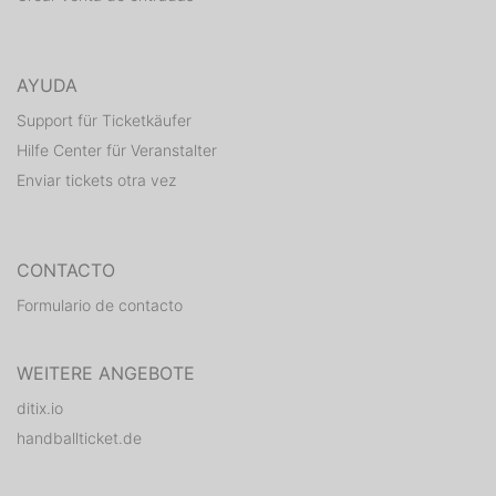
Merkzeichen B für Begleitperson ausgewiesen ist.
* Mitglieder, Jugendliche 14 bis einschließlich 17
AYUDA
Jahre, Schüler, Studenten, Rentner, Bufdis und
FSJ, Menschen mit Behinderung (Grad der Behinderung
Support für Ticketkäufer
50).
Hilfe Center für Veranstalter
Enviar tickets otra vez
** 6 bis einschließlich 13 Jahre
CONTACTO
Formulario de contacto
WEITERE ANGEBOTE
ditix.io
handballticket.de