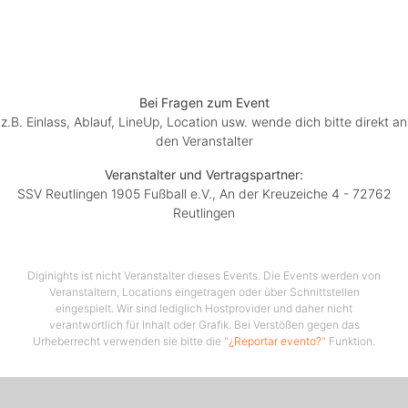
verschiedener
Kaffee-, Kakao- und Teesorten
an.
Die
alkoholfreien Kaltgetränke
(Wasser, Cola-Mix,
Apfelschorle) liefert EiszeitQuell aus
Reutlingen.
Bier
liefert die Brauerei Berg aus Ehingen in
Bei Fragen zum Event
verschiedenen Sorten und auch in einer alkoholfreien
z.B. Einlass, Ablauf, LineUp, Location usw. wende dich bitte direkt an
Variante.
den Veranstalter
Menükarten zum Download
Veranstalter und Vertragspartner:
SSV Reutlingen 1905 Fußball e.V., An der Kreuzeiche 4 - 72762
Wichtiger Hinweis für VIP-Gäste:
Um ein exklusives
Reutlingen
Erlebnis bieten zu können, bitten wir um frühzeitige
Kartenreservierung, idealerweise 3-4 Tage vor dem
Spiel. So können wir das Catering optimal planen und
Diginights ist nicht Veranstalter dieses Events. Die Events werden von
sicherstellen, dass alle Gäste bestmöglich mit Speisen
Veranstaltern, Locations eingetragen oder über Schnittstellen
und Getränken versorgt werden. Wir bitten um
eingespielt. Wir sind lediglich Hostprovider und daher nicht
verantwortlich für Inhalt oder Grafik. Bei Verstößen gegen das
Verständnis, dass der Vorverkauf der VIP-Tickets bei
Urheberrecht verwenden sie bitte die "
¿Reportar evento?
" Funktion.
kurzfristig zu hoher Nachfrage vorzeitig eingestellt
werden kann.