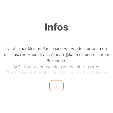
Infos
Nach einer kleinen Pause sind wir wieder für euch da
mit unseren Haus dj aus Alacati @kaan öz und unserem
Bekannten
@DJ Alperay verwandeln wir wieder unseren
@clubkaiserskybar über den Wolken der Stadt wieder
in eine Atemberaubende Atmosphäre!
Wir freuen uns auf Euch!
?️Montag 2.3.2023 -Einlass ab 22 Uhr