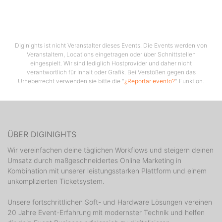
Diginights ist nicht Veranstalter dieses Events. Die Events werden von
Veranstaltern, Locations eingetragen oder über Schnittstellen
eingespielt. Wir sind lediglich Hostprovider und daher nicht
verantwortlich für Inhalt oder Grafik. Bei Verstößen gegen das
Urheberrecht verwenden sie bitte die "
¿Reportar evento?
" Funktion.
ÜBER DIGINIGHTS
Wir vereinfachen deine täglichen Workflows und steigern deinen
Umsatz durch maßgeschneidertes Online Marketing in
Kombination mit unserer leistungsstarken Plattform und einem
unkomplizierten Ticketsystem.
Unsere fortschrittlichen Soft- und Hardware Lösungen vereinen
20 Jahre Event-Erfahrung mit modernster Technik und helfen