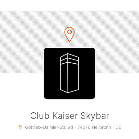
?Club Kaiser Skybar
?️ @kaan öz @djalperay
?? Dresscode: Schick erwünscht
Für mehr Informationen zu diesem Event bitte
DM www.instagram.com/moncherievent/
Club Kaiser Skybar
Gottlieb-Daimler-Str. 9d - 74076 Heilbronn - DE