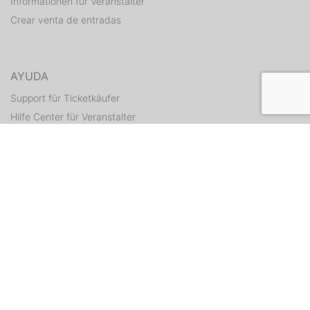
Informationen für Veranstalter
Crear venta de entradas
AYUDA
Support für Ticketkäufer
Hilfe Center für Veranstalter
Enviar tickets otra vez
CONTACTO
Formulario de contacto
WEITERE ANGEBOTE
ditix.io
handballticket.de