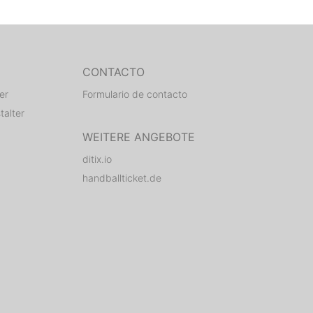
CONTACTO
er
Formulario de contacto
talter
WEITERE ANGEBOTE
ditix.io
handballticket.de