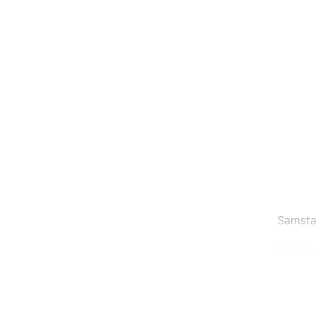
Samsta
Passend
einem