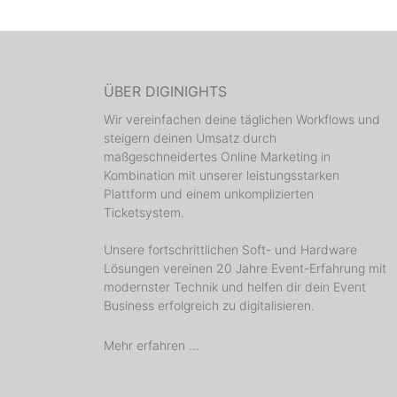
ÜBER DIGINIGHTS
Wir vereinfachen deine täglichen Workflows und
steigern deinen Umsatz durch
maßgeschneidertes Online Marketing in
Kombination mit unserer leistungsstarken
Plattform und einem unkomplizierten
Ticketsystem.
Unsere fortschrittlichen Soft- und Hardware
Lösungen vereinen 20 Jahre Event-Erfahrung mit
modernster Technik und helfen dir dein Event
Business erfolgreich zu digitalisieren.
Mehr erfahren ...