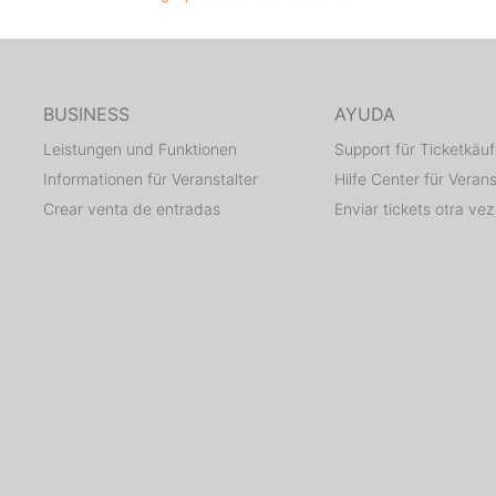
BUSINESS
AYUDA
Leistungen und Funktionen
Support für Ticketkäuf
Informationen für Veranstalter
Hilfe Center für Verans
Crear venta de entradas
Enviar tickets otra vez