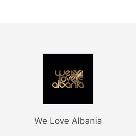
? DON XHONI
? DJ GRAPHITEE
? TUPANSHOW
Und vieles mehr…!
WWW.WELOVEALBANIA.SHOP
We Love Albania