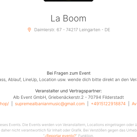
La Boom
Daimlerstr. 67 - 74217 Leingarten - DE
Bei Fragen zum Event
lass, Ablauf, LineUp, Location usw. wende dich bitte direkt an den Ver
Veranstalter und Vertragspartner:
Alb Event GmbH, Griebenäckerstr.2 - 70794 Filderstadt
shop/
  |  
supremealbanianmusic@gmail.com
  |  
+4915122918874
  |  
Av
 dieses Events. Die Events werden von Veranstaltern, Locations eingetragen oder üb
 daher nicht verantwortlich für Inhalt oder Grafik. Bei Verstößen gegen das Urhe
"
¿Reportar evento?
" Funktion.