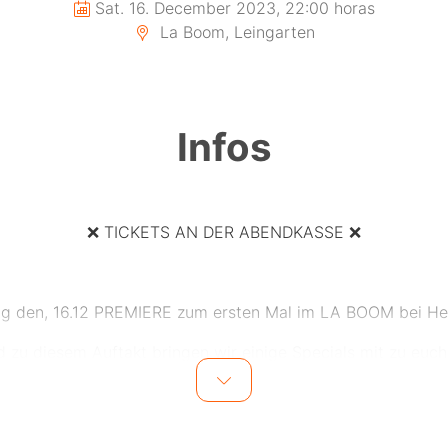
Sat. 16. December 2023, 22:00 horas
La Boom, Leingarten
Infos
❌ TICKETS AN DER ABENDKASSE ❌
g den, 16.12 PREMIERE zum ersten Mal im LA BOOM bei Hei
 zu diesem Auftakt bringen wir einige Specials mit zu euc
 großen Club mit ausreichend Parkmöglichkeiten und einer 
Kapazität, haben wir auch das perfekte Line Up für euch!
Live on Stage: