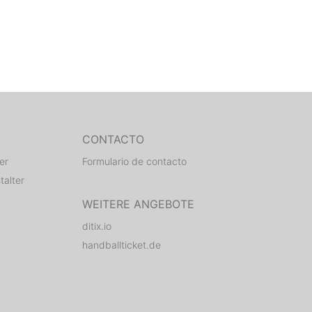
CONTACTO
er
Formulario de contacto
talter
WEITERE ANGEBOTE
ditix.io
handballticket.de