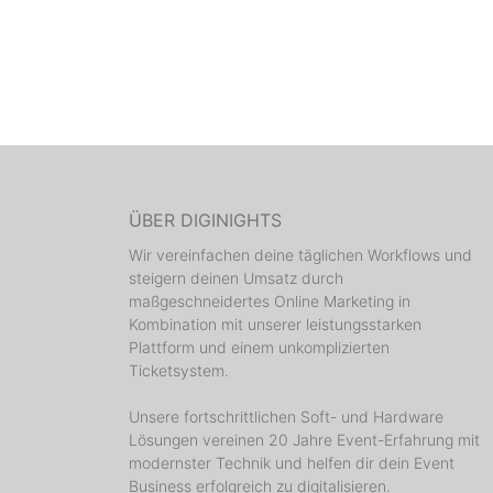
ÜBER DIGINIGHTS
Wir vereinfachen deine täglichen Workflows und
steigern deinen Umsatz durch
maßgeschneidertes Online Marketing in
Kombination mit unserer leistungsstarken
Plattform und einem unkomplizierten
Ticketsystem.
Unsere fortschrittlichen Soft- und Hardware
Lösungen vereinen 20 Jahre Event-Erfahrung mit
modernster Technik und helfen dir dein Event
Business erfolgreich zu digitalisieren.