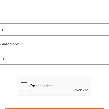
re
 electrónico
no