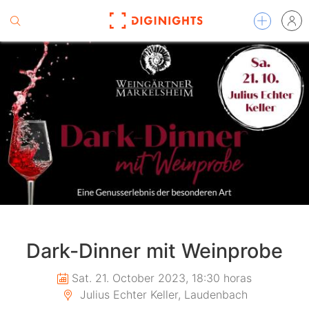
Dark-Dinner mit Weinprobe
Sat. 21. October 2023, 18:30 horas
Julius Echter Keller, Laudenbach