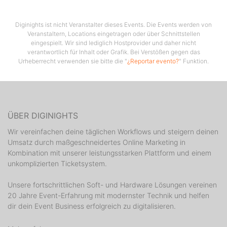
Diginights ist nicht Veranstalter dieses Events. Die Events werden von
Veranstaltern, Locations eingetragen oder über Schnittstellen
eingespielt. Wir sind lediglich Hostprovider und daher nicht
verantwortlich für Inhalt oder Grafik. Bei Verstößen gegen das
Urheberrecht verwenden sie bitte die "
¿Reportar evento?
" Funktion.
ÜBER DIGINIGHTS
Wir vereinfachen deine täglichen Workflows und steigern deinen
Umsatz durch maßgeschneidertes Online Marketing in
Kombination mit unserer leistungsstarken Plattform und einem
unkomplizierten Ticketsystem.
Unsere fortschrittlichen Soft- und Hardware Lösungen vereinen
20 Jahre Event-Erfahrung mit modernster Technik und helfen
dir dein Event Business erfolgreich zu digitalisieren.