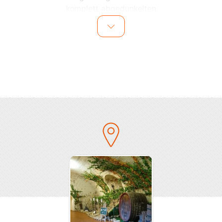
komplett abgedunkelten
Julius Echter Keller geführt und zu Ihrem Platz
begleitet.
Ab diesem Moment nehmen Sie alle Geruchs- und
Geschmackserlebnisse
ohne die Sehkraft war.
Genießen Sie bei unserem 3-Gänge Menü
und den dazu abgestimmten Weinen die Vielfalt der
Aromen.
für die musikalische Umrahmung sorgt der
Musiktherapeut Markus Rummel,
in Kooperation mit der Blindeninstitutsstiftung
Würzburg.