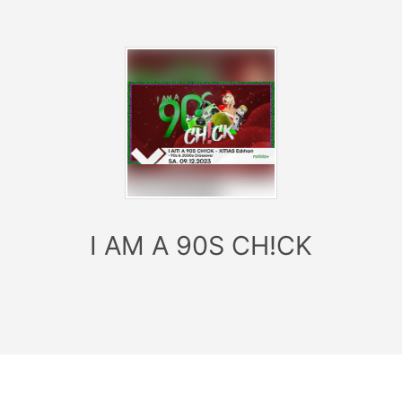
Freunde, DJs, Veranstalter und dein #lieblingsclub
zusammen getan zu einer explosiven Kombination der
besten Musik der besten Jahrzehnte!
FLOOR OBEN:
Classic Electronic Clubsounds
House•Techno•TechHouse•Electro
FLOOR UNTEN:
90s & 2000s Crossover
EuroDance•TrashPop•Urban•MashUp
I AM A 90S CH!CK
Egal ob Trashpop, Eurodance, Pop, Hip Hop, R&B,
House, Techno, Rock oder Reggae ... hier geben sich
die Künstler der Millenium Sounds die Klinke bzw. das
Mikro in die Hand mit ihrem unverwechselbaren Sound
aus den musikalisch kreativsten Jahrzehnten ever!
Am Samstag den 14.10.2023 ab 23:00Uhr ist der
nächste Abrizz des Heilbronner Kessels terminiert.