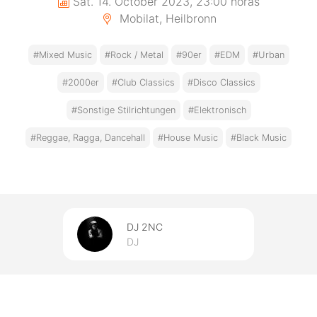
Sat. 14. October 2023, 23:00 horas
Mobilat, Heilbronn
#Mixed Music
#Rock / Metal
#90er
#EDM
#Urban
#2000er
#Club Classics
#Disco Classics
#Sonstige Stilrichtungen
#Elektronisch
#Reggae, Ragga, Dancehall
#House Music
#Black Music
DJ 2NC
DJ