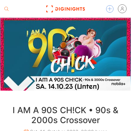
I AM A 90S CH!CK • 90s &
2000s Crossover