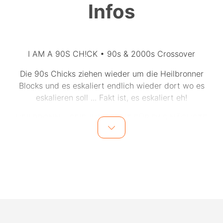
Infos
I AM A 90S CH!CK • 90s & 2000s Crossover
Die 90s Chicks ziehen wieder um die Heilbronner
Blocks und es eskaliert endlich wieder dort wo es
eskalieren soll ... Fakt ist, es eskaliert eh!
HEILBRONN - SEID IHR BEREIT FÜR DAS NÄCHSTE
LEVEL DEINES 90s & 2000s ABRIZZ?
Denn es ist wieder soweit … die 90s Chicks ziehen
erneut durch die Straßen und haben nur ein Ziel an
dem Abend. Frei nach dem Motto “ES ESKALIERT EH!”
pilgern sie in Heilbronns #lieblingsclub, dem Mobilat,
um mit euch zu den besten 90s & 2000s Crossover
Tunes zu feiern.
AAAAAAAAABER... als besonderes Special haben sich