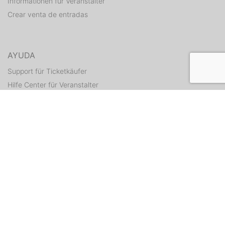
Informationen für Veranstalter
Crear venta de entradas
AYUDA
Support für Ticketkäufer
Hilfe Center für Veranstalter
Enviar tickets otra vez
CONTACTO
Formulario de contacto
WEITERE ANGEBOTE
ditix.io
handballticket.de