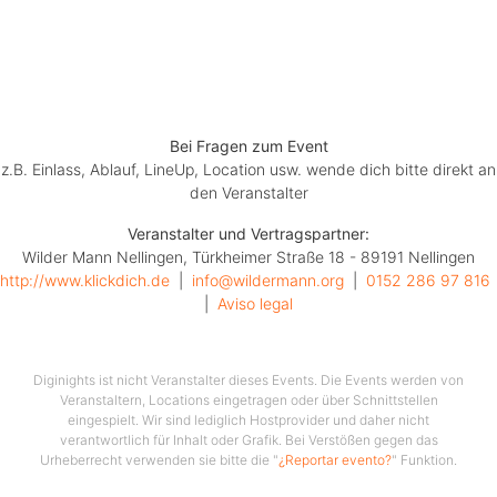
Bei Fragen zum Event
z.B. Einlass, Ablauf, LineUp, Location usw. wende dich bitte direkt an
den Veranstalter
Veranstalter und Vertragspartner:
Wilder Mann Nellingen, Türkheimer Straße 18 - 89191 Nellingen
http://www.klickdich.de
  |  
info@wildermann.org
  |  
0152 286 97 816
|  
Aviso legal
Diginights ist nicht Veranstalter dieses Events. Die Events werden von
Veranstaltern, Locations eingetragen oder über Schnittstellen
eingespielt. Wir sind lediglich Hostprovider und daher nicht
verantwortlich für Inhalt oder Grafik. Bei Verstößen gegen das
Urheberrecht verwenden sie bitte die "
¿Reportar evento?
" Funktion.