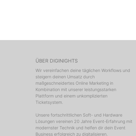
ÜBER DIGINIGHTS
Wir vereinfachen deine täglichen Workflows und
steigern deinen Umsatz durch
maßgeschneidertes Online Marketing in
Kombination mit unserer leistungsstarken
Plattform und einem unkomplizierten
Ticketsystem.
Unsere fortschrittlichen Soft- und Hardware
Lösungen vereinen 20 Jahre Event-Erfahrung mit
modernster Technik und helfen dir dein Event
Business erfolgreich zu digitalisieren.