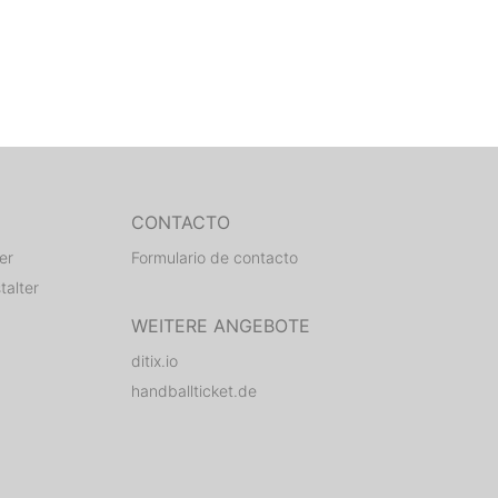
CONTACTO
er
Formulario de contacto
talter
WEITERE ANGEBOTE
ditix.io
handballticket.de