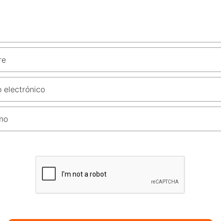
re
 electrónico
no