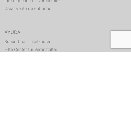
Informationen für Veranstalter
Crear venta de entradas
AYUDA
Support für Ticketkäufer
Hilfe Center für Veranstalter
Enviar tickets otra vez
CONTACTO
Formulario de contacto
WEITERE ANGEBOTE
ditix.io
handballticket.de