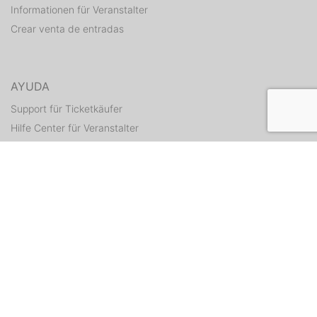
Informationen für Veranstalter
Crear venta de entradas
AYUDA
Support für Ticketkäufer
Hilfe Center für Veranstalter
Enviar tickets otra vez
CONTACTO
Formulario de contacto
WEITERE ANGEBOTE
ditix.io
handballticket.de