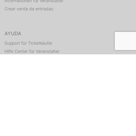
Informationen für Veranstalter
Crear venta de entradas
AYUDA
Support für Ticketkäufer
Hilfe Center für Veranstalter
Enviar tickets otra vez
CONTACTO
Formulario de contacto
WEITERE ANGEBOTE
ditix.io
handballticket.de