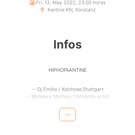
Fri. 13. May 2022, 23:00 horas
Kantine KN, Konstanz
Infos
HIPHOPkANTINE
-- Dj Emilio / Kolchose,Stuttgart
-- Monsieur Mathieu / bonanza-artist
>> KEINE MASKENPLICHT IM CLUB! <<
>> Keine Covid-Einschränkungen <<