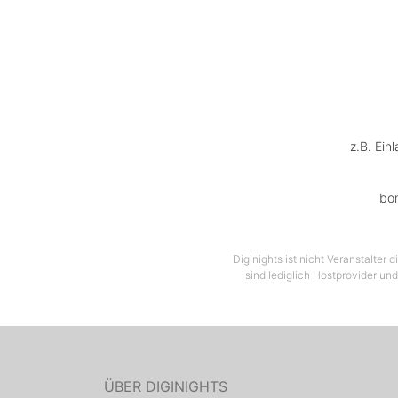
z.B. Ein
bon
Diginights ist nicht Veranstalter
sind lediglich Hostprovider und
ÜBER DIGINIGHTS