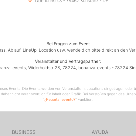
Oberlohnstr.3 - 78467 Konstanz - DE
Bei Fragen zum Event
lass, Ablauf, LineUp, Location usw. wende dich bitte direkt an den Ver
Veranstalter und Vertragspartner:
anza-events, Widerholdstr 28, 78224, bonanza-events - 78224 Si
 dieses Events. Die Events werden von Veranstaltern, Locations eingetragen oder üb
 daher nicht verantwortlich für Inhalt oder Grafik. Bei Verstößen gegen das Urhe
"
¿Reportar evento?
" Funktion.
BUSINESS
AYUDA