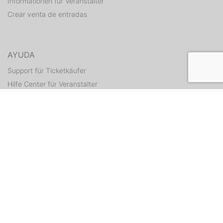
Informationen für Veranstalter
Crear venta de entradas
AYUDA
Support für Ticketkäufer
Hilfe Center für Veranstalter
Enviar tickets otra vez
CONTACTO
Formulario de contacto
WEITERE ANGEBOTE
ditix.io
handballticket.de