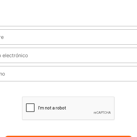
re
 electrónico
no