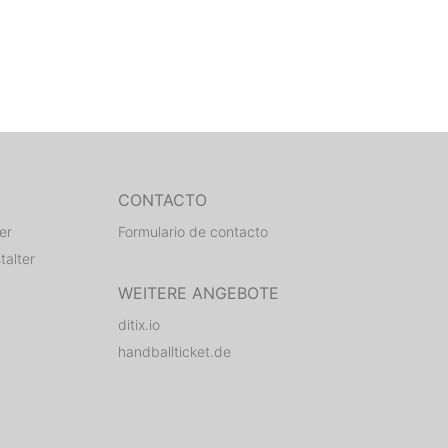
CONTACTO
er
Formulario de contacto
talter
WEITERE ANGEBOTE
ditix.io
handballticket.de