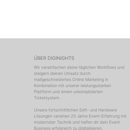
ÜBER DIGINIGHTS
Wir vereinfachen deine täglichen Workflows und
steigern deinen Umsatz durch
maßgeschneidertes Online Marketing in
Kombination mit unserer leistungsstarken
Plattform und einem unkomplizierten
Ticketsystem.
Unsere fortschrittlichen Soft- und Hardware
Lösungen vereinen 20 Jahre Event-Erfahrung mit
modernster Technik und helfen dir dein Event
Business erfolgreich zu digitalisieren.