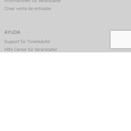
Informationen für Veranstalter
Crear venta de entradas
AYUDA
Support für Ticketkäufer
Hilfe Center für Veranstalter
Enviar tickets otra vez
CONTACTO
Formulario de contacto
WEITERE ANGEBOTE
ditix.io
handballticket.de