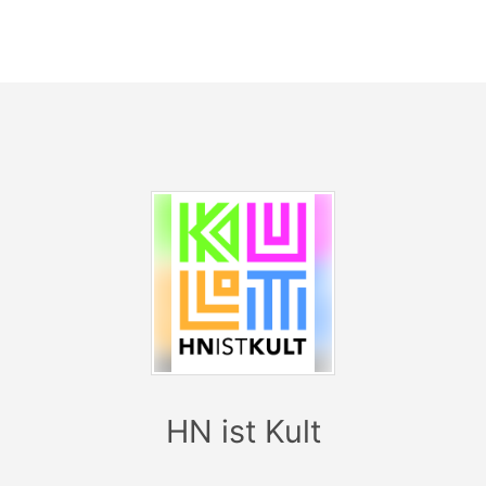
ühlungsvermögen und Offenheit für spontane Reaktionen au
ürfnisse und Auffassungsgabe des Publikums eingeht und
en und Mittanzen einlädt. Die Indianer sind Freunde der Na
leben nach der Weisheit: „Handle aus dem Herzen!“
Für Kinder ab 4 Jahren.
HN ist Kult