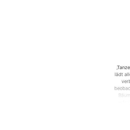
‚Tanze
lädt a
ver
beobac
Bäume
erfin
üben di
In
D