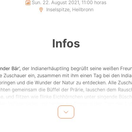
Sun. 22. August 2021, 11:00 horas
Inselspitze, Heilbronn
Infos
nder Bär‘,
der Indianerhäuptling begrüßt seine weißen Freun
lle Zuschauer ein, zusammen mit ihm einen Tag bei den India
bringen und die Wunder der Natur zu entdecken. Alle Zusch
hten gemeinsam die Büffel der Prärie, lauschen dem Rausc
, und flitzen wie flinke Eichhörnchen unter singende Büsch
den Indianerlieder und tanzen zur Trommel den Tanz der Erd
e geheimen Indianer-Zauberzeichen und erleben mit dem fr
dianerjungen ‚Sonnenfloh‘ spannende und amüsante Abenteu
ie Fantasie schlägt Purzelbäume, wenn der Akteur mit groß