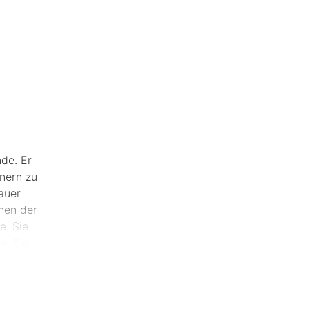
de. Er
nern zu
auer
hen der
e. Sie
e. Sie
öhlichen
er.
em