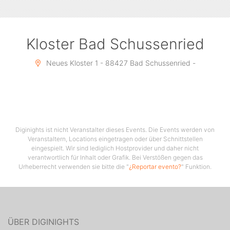
Kloster Bad Schussenried
Neues Kloster 1 - 88427 Bad Schussenried -
Diginights ist nicht Veranstalter dieses Events. Die Events werden von
Veranstaltern, Locations eingetragen oder über Schnittstellen
eingespielt. Wir sind lediglich Hostprovider und daher nicht
verantwortlich für Inhalt oder Grafik. Bei Verstößen gegen das
Urheberrecht verwenden sie bitte die "
¿Reportar evento?
" Funktion.
ÜBER DIGINIGHTS