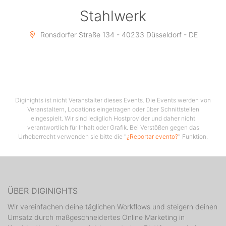
1985 erschienen die in Europa sehr erfolgreichen
Stahlwerk
Singles „Duel“ und „P-Machinery. Das dazugehörige
Album „A secret Wish“, dessen Verkäufe im Laufe der
Ronsdorfer Straße 134 - 40233 Düsseldorf - DE
Zeit die Millionenmarke überschritten.
Das melodische und mit tanzbaren Synthiebeats
produzierte Album, prägnant, einzigartig und
unterkühlt eingesungen durch Claudia Brücken und
Susanne Freytag schaffte gerade durch die Stimmen
Diginights ist nicht Veranstalter dieses Events. Die Events werden von
der beiden Künstlerinnen auf besondere Art und Weise
Veranstaltern, Locations eingetragen oder über Schnittstellen
eingespielt. Wir sind lediglich Hostprovider und daher nicht
den damaligen musikalischen Zeitgeist zu treffen und
verantwortlich für Inhalt oder Grafik. Bei Verstößen gegen das
erreichte eine signifikante Positionierung in der
Urheberrecht verwenden sie bitte die "
¿Reportar evento?
" Funktion.
modernen Musikgeschichte.
Nach einer erfolgreichen Welttournee 1985 erschien
das Remixalbum „Wishful Thinking“
ÜBER DIGINIGHTS
2010 gelang Propaganda mit einer erweiterten Form
Wir vereinfachen deine täglichen Workflows und steigern deinen
des Albums „A secret Wish“ ein überraschender
Umsatz durch maßgeschneidertes Online Marketing in
Charterfolg in den britischen Charts.