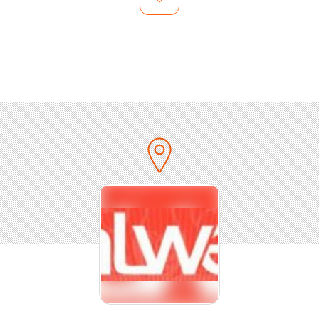
Thein und der Sängerin Susanne Freytag startete das
Trio zunächst mit zwei Titeln.
Nur ein Jahr später stießen Michael Mertens, ein
begeisterter und professioneller Percussion-Experte,
bis dahin bei den Düsseldorfer Philharmonikern und
Claudia Brücken zu dem Trio.
Es folgte ein Vertrag beim englischen Label ZTT
Records und 1984 das Lied „Dr. Mabuse“, bei dem mit
neuen technischen Möglichkeiten gearbeitet wurde
sowie mit Samplings, die zuvor vom Produzenten
Trevor Horn in der Zusammenarbeit mit Art of Noise
und Frankie Goes to Hollywood angewandt wurden. Es
entstand ein herausragender Pop-Hit mit
zukunftsweisenden Elementen, die viele Künstler in den
drauffolgenden Jahren inspiriert und geprägt haben.