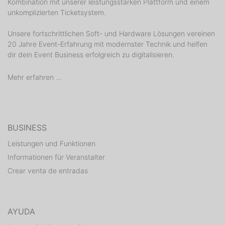
Kombination mit unserer leistungsstarken Plattform und einem
unkomplizierten Ticketsystem.
Nach drei erfolgreichen Konzerten im September 2019
kommen Claudia Brücken und Susanne Freytag erneut
Unsere fortschrittlichen Soft- und Hardware Lösungen vereinen
auf Tour und treten 2020 als D:uel in vier deutschen
20 Jahre Event-Erfahrung mit modernster Technik und helfen
Städten auf. Sie performen die Musik von Propaganda,
dir dein Event Business erfolgreich zu digitalisieren.
welche insbesondere durch ihre Stimmen, den
Mehr erfahren ...
Charakter und die Einzigartigkeit der Songs prägten.
D:uel verspricht erstklassige Unterhaltung auf
musikalisch herausragendem Niveau. Die Interpretation
der 80-er Jahre Hits von Propaganda gesungen mit
den einzigartigen Stimmen der ehemaligen
BUSINESS
Bandmitglieder Claudia Brücken und Susanne Freytag
Leistungen und Funktionen
laden zu einer musikalischen Reise ein, in eine Zeit die
Informationen für Veranstalter
in den späteren Jahren viele Interpreten beeinflusst
Crear venta de entradas
und geprägt hat. Die Performance in Clubatmosphäre
besticht mit einzigartiger intimer und familiärer Show,
nah am Publikum, tanzbar, hörbar und genießbar.
AYUDA