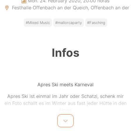
Mon. 24. February 2020, 20:00 horas
Festhalle Offenbach an der Queich, Offenbach an der
#Mixed Music
#mallorcaparty
#Fasching
Infos
Apres Ski meets Karneval
Apres Ski ist einmal im Jahr oder Schatzi, schenk mir
ein Foto schallt es im Winter aus fast jeder Hütte in den
Alpen.
Der KGO Faschingsverein und Events und
Veranstaltungen Pfalz holen euch dieses Jahr zum