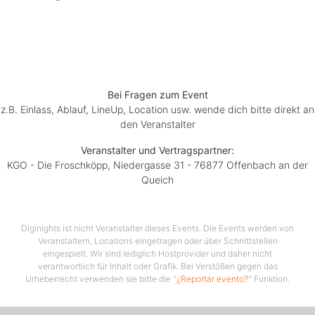
DJ Feierfox "First class in Party music"
- Getränke Specials und Happy Hour
Einlass 20:00 Uhr
ab 18 Jahren
Bei Fragen zum Event
Beginn ca. 20:30
z.B. Einlass, Ablauf, LineUp, Location usw. wende dich bitte direkt an
den Veranstalter
Vorverkauf 10,00 Euro
Abendkasse 12,00 Euro
Veranstalter und Vertragspartner:
KGO - Die Froschköpp, Niedergasse 31 - 76877 Offenbach an der
Queich
Vorverkauf an allen Prunksitzungen der KGO oder
Online bei Diginights
Diginights ist nicht Veranstalter dieses Events. Die Events werden von
Veranstaltungs Hütte
Veranstaltern, Locations eingetragen oder über Schnittstellen
Festhalle Offenbach
eingespielt. Wir sind lediglich Hostprovider und daher nicht
verantwortlich für Inhalt oder Grafik. Bei Verstößen gegen das
76877 Offenbach an der Queich
Urheberrecht verwenden sie bitte die "
¿Reportar evento?
" Funktion.
Essingerstraße 90