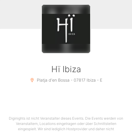
on those achievements, the label and the parties
continue to gather pace, reaching likeminded music
lovers via year-round international tours. Uniting
clubbers from all walks of life to share in the Glitterbox
experience, this year’s slogan is a call to action
embracing everyone who walks through Hï Ibiza’s
doors on Sundays this summer.
In order to illustrate the themes for this year, Glitterbox
worked with the incredible London-based
Hï Ibiza
photographer Haris Nukem to create the stunning
visual campaign for the summer. Four of Glitterbox’s
Platja d'en Bossa - 07817 Ibiza - E
performers feature – Raven Mandella, Kalypso Bang,
Terri-Lee Blake and Lucy Fizz – who will all be bringing
their unstoppable energy to the dancefloor at Hï Ibiza
throughout the season.
Diginights ist nicht Veranstalter dieses Events. Die Events werden von
Veranstaltern, Locations eingetragen oder über Schnittstellen
eingespielt. Wir sind lediglich Hostprovider und daher nicht