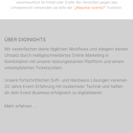
verantwortlich für Inhalt oder Grafik. Bei Verstößen gegen das
Urheberrecht verwenden sie bitte die "
¿Reportar evento?
" Funktion.
ÜBER DIGINIGHTS
Wir vereinfachen deine täglichen Workflows und steigern deinen
Umsatz durch maßgeschneidertes Online Marketing in
Kombination mit unserer leistungsstarken Plattform und einem
unkomplizierten Ticketsystem.
Unsere fortschrittlichen Soft- und Hardware Lösungen vereinen
20 Jahre Event-Erfahrung mit modernster Technik und helfen
dir dein Event Business erfolgreich zu digitalisieren.
Mehr erfahren ...