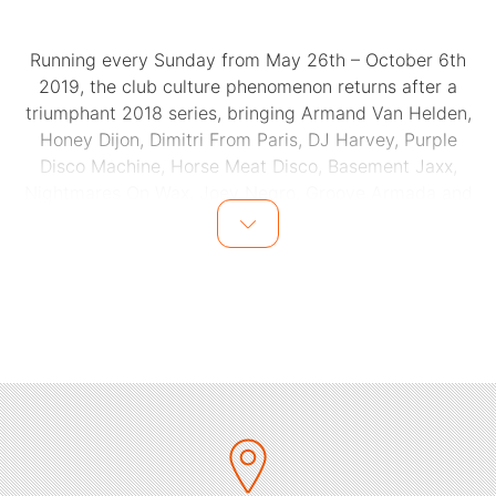
Running every Sunday from May 26th – October 6th
2019, the club culture phenomenon returns after a
triumphant 2018 series, bringing Armand Van Helden,
Honey Dijon, Dimitri From Paris, DJ Harvey, Purple
Disco Machine, Horse Meat Disco, Basement Jaxx,
Nightmares On Wax, Joey Negro, Groove Armada and
many more. Joining forces with Ibiza’s most sensational
party destination once again, Glitterbox will feature yet
more jawdropping production along with the drag
queens, club kids, performers and dancers that
embody this year’s‘ExpressYourself’ slogan.
Fast becoming a worldwide nightlife movement, dance
music’s most talked-about party is consistently
reaching new shores and new heights – in 2018, over
150,000 people around the world danced to
Glitterbox’s unique blend of house and disco. Building