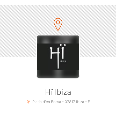
Hï Ibiza
Platja d'en Bossa - 07817 Ibiza - E