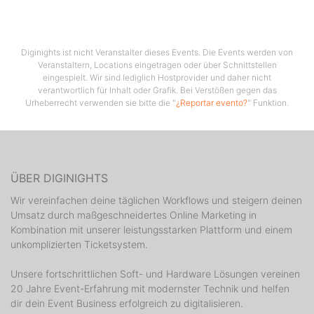
Diginights ist nicht Veranstalter dieses Events. Die Events werden von
Veranstaltern, Locations eingetragen oder über Schnittstellen
eingespielt. Wir sind lediglich Hostprovider und daher nicht
verantwortlich für Inhalt oder Grafik. Bei Verstößen gegen das
Urheberrecht verwenden sie bitte die "
¿Reportar evento?
" Funktion.
ÜBER DIGINIGHTS
Wir vereinfachen deine täglichen Workflows und steigern deinen
Umsatz durch maßgeschneidertes Online Marketing in
Kombination mit unserer leistungsstarken Plattform und einem
unkomplizierten Ticketsystem.
Unsere fortschrittlichen Soft- und Hardware Lösungen vereinen
20 Jahre Event-Erfahrung mit modernster Technik und helfen
dir dein Event Business erfolgreich zu digitalisieren.