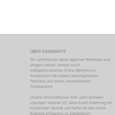
ÜBER DIGINIGHTS
Wir vereinfachen deine täglichen Workflows und
steigern deinen Umsatz durch
maßgeschneidertes Online Marketing in
Kombination mit unserer leistungsstarken
Plattform und einem unkomplizierten
Ticketsystem.
Unsere fortschrittlichen Soft- und Hardware
Lösungen vereinen 20 Jahre Event-Erfahrung mit
modernster Technik und helfen dir dein Event
Business erfolgreich zu digitalisieren.