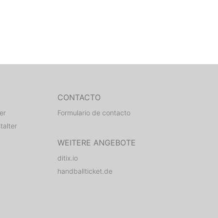
CONTACTO
er
Formulario de contacto
talter
WEITERE ANGEBOTE
ditix.io
handballticket.de