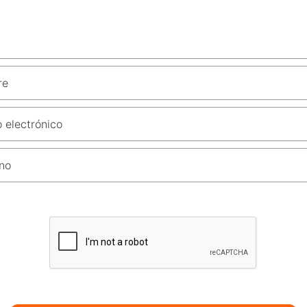
re
 electrónico
no