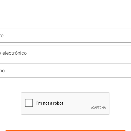
re
 electrónico
no