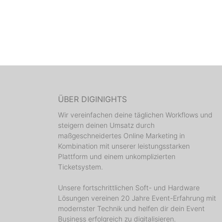
ÜBER DIGINIGHTS
Wir vereinfachen deine täglichen Workflows und
steigern deinen Umsatz durch
maßgeschneidertes Online Marketing in
Kombination mit unserer leistungsstarken
Plattform und einem unkomplizierten
Ticketsystem.
Unsere fortschrittlichen Soft- und Hardware
Lösungen vereinen 20 Jahre Event-Erfahrung mit
modernster Technik und helfen dir dein Event
Business erfolgreich zu digitalisieren.