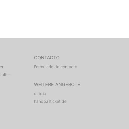
CONTACTO
er
Formulario de contacto
talter
WEITERE ANGEBOTE
ditix.io
handballticket.de