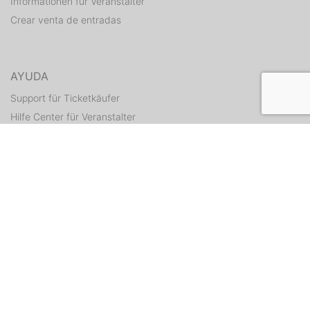
Informationen für Veranstalter
Crear venta de entradas
AYUDA
Support für Ticketkäufer
Hilfe Center für Veranstalter
Enviar tickets otra vez
CONTACTO
Formulario de contacto
WEITERE ANGEBOTE
ditix.io
handballticket.de