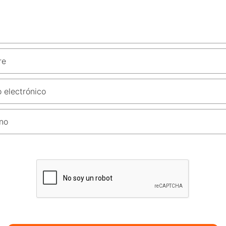
re
 electrónico
no