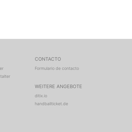
CONTACTO
er
Formulario de contacto
talter
WEITERE ANGEBOTE
ditix.io
handballticket.de