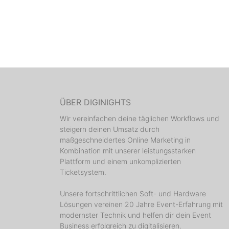
ÜBER DIGINIGHTS
Wir vereinfachen deine täglichen Workflows und
steigern deinen Umsatz durch
maßgeschneidertes Online Marketing in
Kombination mit unserer leistungsstarken
Plattform und einem unkomplizierten
Ticketsystem.
Unsere fortschrittlichen Soft- und Hardware
Lösungen vereinen 20 Jahre Event-Erfahrung mit
modernster Technik und helfen dir dein Event
Business erfolgreich zu digitalisieren.