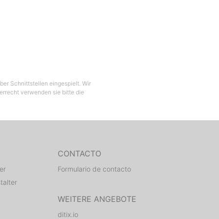
er Schnittstellen eingespielt. Wir
berrecht verwenden sie bitte die
CONTACTO
er
Formulario de contacto
talter
WEITERE ANGEBOTE
ditix.io