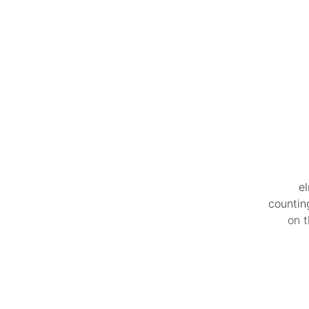
el
countin
on t
Reserv