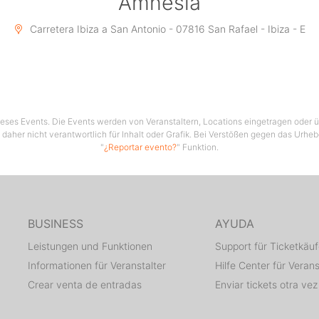
Amnesia
Carretera Ibiza a San Antonio - 07816 San Rafael - Ibiza - E
 dieses Events. Die Events werden von Veranstaltern, Locations eingetragen oder üb
 daher nicht verantwortlich für Inhalt oder Grafik. Bei Verstößen gegen das Urhe
"
¿Reportar evento?
" Funktion.
BUSINESS
AYUDA
Leistungen und Funktionen
Support für Ticketkäuf
Informationen für Veranstalter
Hilfe Center für Verans
Crear venta de entradas
Enviar tickets otra vez