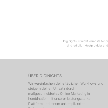
Diginights ist nicht Veranstalter
sind lediglich Hostprovider und
ÜBER DIGINIGHTS
Wir vereinfachen deine täglichen Workflows und
steigern deinen Umsatz durch
maßgeschneidertes Online Marketing in
Kombination mit unserer leistungsstarken
Plattform und einem unkomplizierten