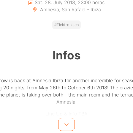
Sat. 28. July 2018, 23:00 horas
Amnesia, San Rafael - Ibiza
#Elektronisch
Infos
row is back at Amnesia Ibiza for another incredible for sea
g 20 nights, from May 26th to October 6th 2018! The crazie
he planet is taking over both - the main room and the terra
Amnesia.
Line Up & Info TBA
e Your Official Pre-Sale Hard Ticket Via CLICK&COLLECT 
Only 3 Euros!