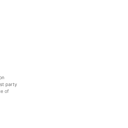
son
st party
ce of
Now For