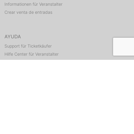
Informationen für Veranstalter
Crear venta de entradas
AYUDA
Support für Ticketkäufer
Hilfe Center für Veranstalter
Enviar tickets otra vez
CONTACTO
Formulario de contacto
WEITERE ANGEBOTE
ditix.io
handballticket.de