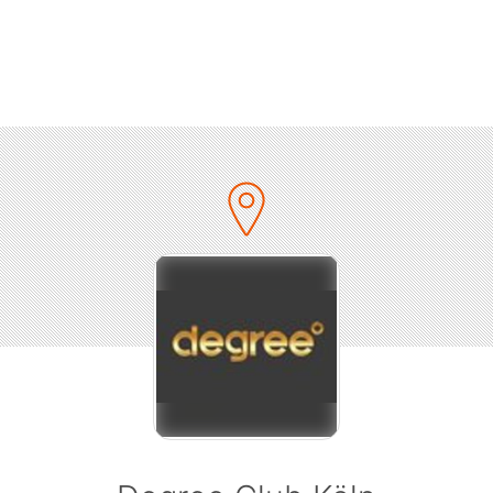
- Dj Euphoria
______________________________________________________________
Specials
- Welcome Shots (für die ersten 150 Gäste)
- Konfettikanonen
- Shotgirls
- Vodka-Energy nur 5 Euro (Bis 0:00 Uhr)
- Gin Tonic nur 5 Euro (Bis 0:00 Uhr)
P-Area (begrenzt - bei Interesse, Nachricht an: Electric Infec
______________________________________________________________
Facts
y Bird: 5 € (begrenzt auf 50 Stück) / Vorverkauf: 7€ / Aben
10€
- Einlass: 22:00 Uhr
- Location: Degree Club (Direkt am Heumarkt, nähe HBF)