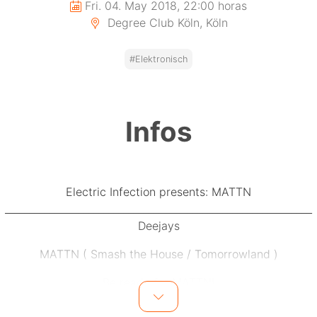
Fri. 04. May 2018, 22:00 horas
Degree Club Köln, Köln
#Elektronisch
Infos
Electric Infection presents: MATTN
______________________________________________________________
Deejays
MATTN ( Smash the House / Tomorrowland )
Be ready for MATTN!
- Capster