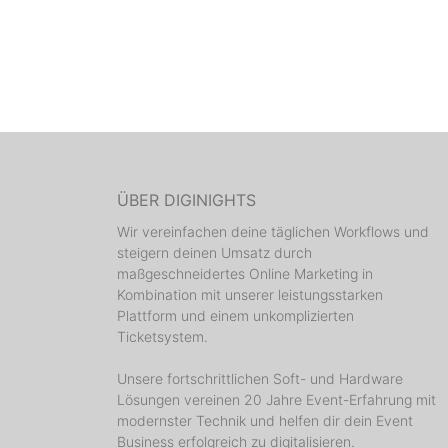
ÜBER DIGINIGHTS
Wir vereinfachen deine täglichen Workflows und
steigern deinen Umsatz durch
maßgeschneidertes Online Marketing in
Kombination mit unserer leistungsstarken
Plattform und einem unkomplizierten
Ticketsystem.
Unsere fortschrittlichen Soft- und Hardware
Lösungen vereinen 20 Jahre Event-Erfahrung mit
modernster Technik und helfen dir dein Event
Business erfolgreich zu digitalisieren.