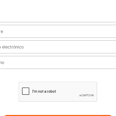
re
 electrónico
no