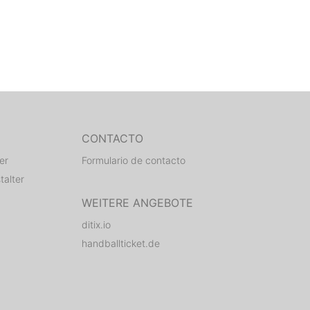
CONTACTO
er
Formulario de contacto
talter
WEITERE ANGEBOTE
ditix.io
handballticket.de