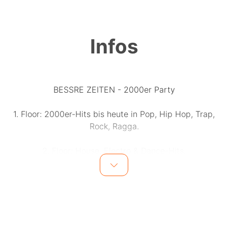
Infos
BESSRE ZEITEN - 2000er Party
1. Floor: 2000er-Hits bis heute in Pop, Hip Hop, Trap,
Rock, Ragga.
2. Floor: House, Electro & Dance-Hits.
Happy Hour: Beck's für 1,50 € von 23 bis 0:00 Uhr.
1. Floor vorne:
Avril Lavigne - Beatsteaks - Beginner - Beyoncé - Billy
Talent - Blink-182 - The Black Eyed Peas - Bloc Party -