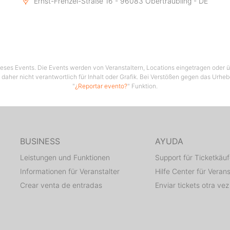
Ernst-Frenzel-Straße 16 - 96083 Obertraubling - DE
 dieses Events. Die Events werden von Veranstaltern, Locations eingetragen oder üb
 daher nicht verantwortlich für Inhalt oder Grafik. Bei Verstößen gegen das Urhe
"
¿Reportar evento?
" Funktion.
BUSINESS
AYUDA
Leistungen und Funktionen
Support für Ticketkäuf
Informationen für Veranstalter
Hilfe Center für Verans
Crear venta de entradas
Enviar tickets otra vez