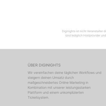
Diginights ist nicht Veranstalter
sind lediglich Hostprovider und
ÜBER DIGINIGHTS
Wir vereinfachen deine täglichen Workflows und
steigern deinen Umsatz durch
maßgeschneidertes Online Marketing in
Kombination mit unserer leistungsstarken
Plattform und einem unkomplizierten
Ticketsystem.