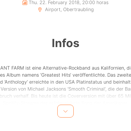
Thu. 22. February 2018, 20:00 horas
Airport, Obertraubling
Infos
ANT FARM ist eine Alternative-Rockband aus Kalifornien, d
tes Album namens ‘Greatest Hits‘ veröffentlichte. Das zwei
d ‘Anthology‘ erreichte in den USA Platinstatus und beinhalt
 Version von Michael Jacksons ‘Smooth Criminal‘, die der B
ruch verhalf. Bis heute ist die Coverversion mit über 65 Mi
Spotify-Streams der erfolgreichste Song der Amerikaner.
r Dryden Mitchell beschreibt den Entstehungsprozess des ak
ms ‘Always and Forever‘, das im Februar 2015 erschien, als
rlich. Das Album ist das erste Werk seit der Widervereinigu