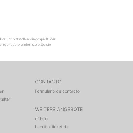
er Schnittstellen eingespielt. Wir
berrecht verwenden sie bitte die
CONTACTO
er
Formulario de contacto
talter
WEITERE ANGEBOTE
ditix.io
handballticket.de