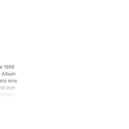
ie 1999
te Album
ete eine
and zum
llionen
tuellen
 sehr
ng der