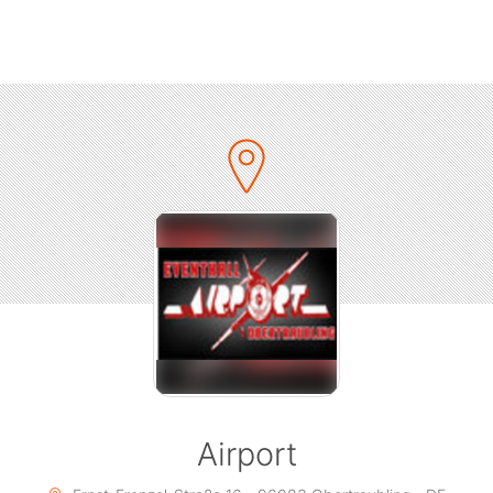
albesetzung im Jahre 2008. Jedes der Bandmitglieder habe
enzeit neue Freundschaften geschlossen und diese Eindrüc
t in die Songs geflossen. Wie zu erwarten ist das neue Al
epackt mit stimmungsvollen Gitarrenriffs, umhüllt von verz
oundeffekten und begleitet von einem groovigen aber hart
Schlagzeugsound.
Februar 2018 kommen ALIEN ANT FARM für vier Konzerte 
hland, um mit ihren Fans während energiegeladenen Live-S
n. Hierbei sorgen Special Guests SOIL & LOCAL H für Verstä
Airport