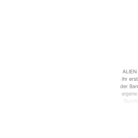
ALIEN 
ihr ers
der Ban
eigene
Durchb
Sänge
Albu
natü