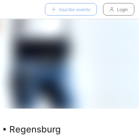
Inscribir evento
Login
H • Regensburg