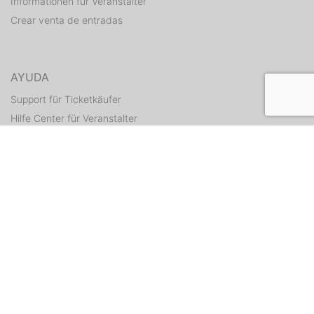
Informationen für Veranstalter
Crear venta de entradas
AYUDA
Support für Ticketkäufer
Hilfe Center für Veranstalter
Enviar tickets otra vez
CONTACTO
Formulario de contacto
WEITERE ANGEBOTE
ditix.io
handballticket.de