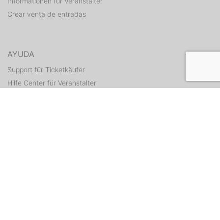
Informationen für Veranstalter
Crear venta de entradas
AYUDA
Support für Ticketkäufer
Hilfe Center für Veranstalter
Enviar tickets otra vez
CONTACTO
Formulario de contacto
WEITERE ANGEBOTE
ditix.io
handballticket.de