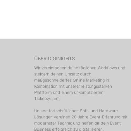
ÜBER DIGINIGHTS
Wir vereinfachen deine täglichen Workflows und
steigern deinen Umsatz durch
maßgeschneidertes Online Marketing in
Kombination mit unserer leistungsstarken
Plattform und einem unkomplizierten
Ticketsystem.
Unsere fortschrittlichen Soft- und Hardware
Lösungen vereinen 20 Jahre Event-Erfahrung mit
modernster Technik und helfen dir dein Event
Business erfolgreich zu digitalisieren.