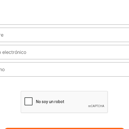
re
 electrónico
no