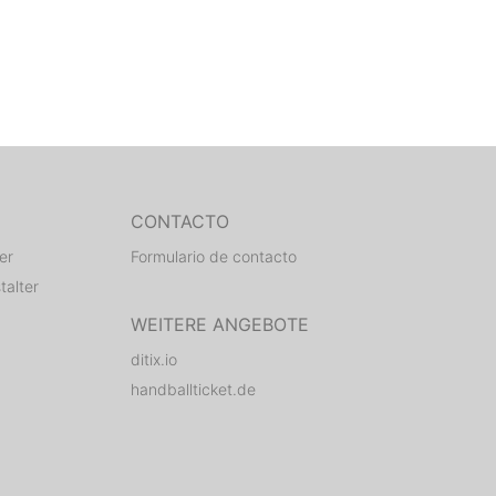
CONTACTO
er
Formulario de contacto
talter
WEITERE ANGEBOTE
ditix.io
handballticket.de