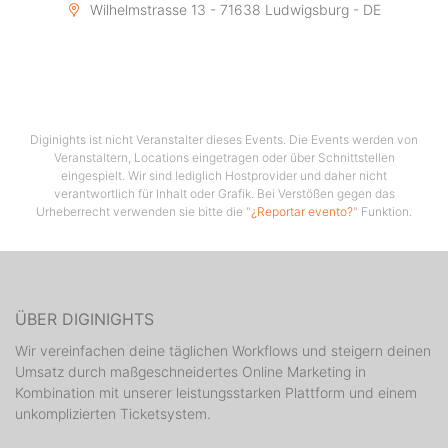
Wilhelmstrasse 13 - 71638 Ludwigsburg - DE
Diginights ist nicht Veranstalter dieses Events. Die Events werden von
Veranstaltern, Locations eingetragen oder über Schnittstellen
eingespielt. Wir sind lediglich Hostprovider und daher nicht
verantwortlich für Inhalt oder Grafik. Bei Verstößen gegen das
Urheberrecht verwenden sie bitte die "
¿Reportar evento?
" Funktion.
ÜBER DIGINIGHTS
Wir vereinfachen deine täglichen Workflows und steigern deinen
Umsatz durch maßgeschneidertes Online Marketing in
Kombination mit unserer leistungsstarken Plattform und einem
unkomplizierten Ticketsystem.