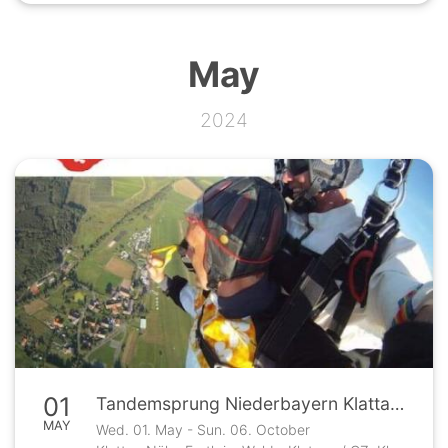
May
2024
01
Tandemsprung Niederbayern Klattau Nähe Furth im Wald
MAY
Wed. 01. May - Sun. 06. October