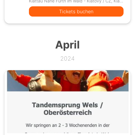
Klattau Nähe Furth im Wald - Klatovy / CZ, Klatovy 1-Chaloupky
Tickets buchen
April
2024