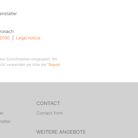
anstalter
Kronach
0150
  |  
Legal notice
er Schnittstellen eingespielt. Wir
cht verwenden sie bitte die "
Report
CONTACT
er
Contact form
talter
WEITERE ANGEBOTE