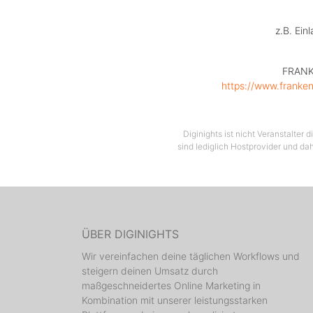
z.B. Ein
FRANKE
https://www.franke
Diginights ist nicht Veranstalter
sind lediglich Hostprovider und dah
ÜBER DIGINIGHTS
Wir vereinfachen deine täglichen Workflows und
steigern deinen Umsatz durch
maßgeschneidertes Online Marketing in
Kombination mit unserer leistungsstarken