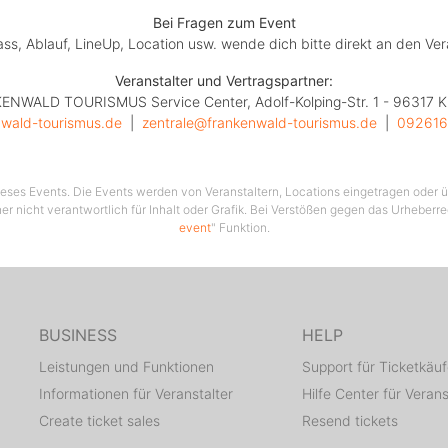
Bei Fragen zum Event
lass, Ablauf, LineUp, Location usw. wende dich bitte direkt an den Ver
Veranstalter und Vertragspartner:
NWALD TOURISMUS Service Center, Adolf-Kolping-Str. 1 - 96317 
nwald-tourismus.de
  |  
zentrale@frankenwald-tourismus.de
  |  
092616
 dieses Events. Die Events werden von Veranstaltern, Locations eingetragen oder üb
er nicht verantwortlich für Inhalt oder Grafik. Bei Verstößen gegen das Urheberre
event
" Funktion.
BUSINESS
HELP
Leistungen und Funktionen
Support für Ticketkäuf
Informationen für Veranstalter
Hilfe Center für Verans
Create ticket sales
Resend tickets