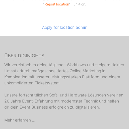
"
Report location
" Funktion.
Apply for location admin
ÜBER DIGINIGHTS
Wir vereinfachen deine täglichen Workflows und steigern deinen
Umsatz durch maßgeschneidertes Online Marketing in
Kombination mit unserer leistungsstarken Plattform und einem
unkomplizierten Ticketsystem.
Unsere fortschrittlichen Soft- und Hardware Lösungen vereinen
20 Jahre Event-Erfahrung mit modernster Technik und helfen
dir dein Event Business erfolgreich zu digitalisieren.
Mehr erfahren ...