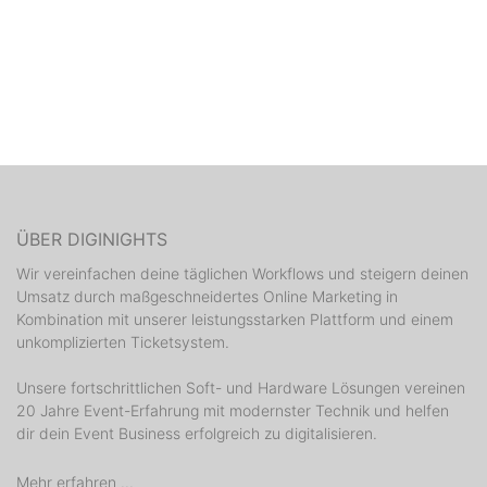
ÜBER DIGINIGHTS
Wir vereinfachen deine täglichen Workflows und steigern deinen
Umsatz durch maßgeschneidertes Online Marketing in
Kombination mit unserer leistungsstarken Plattform und einem
unkomplizierten Ticketsystem.
Unsere fortschrittlichen Soft- und Hardware Lösungen vereinen
20 Jahre Event-Erfahrung mit modernster Technik und helfen
dir dein Event Business erfolgreich zu digitalisieren.
Mehr erfahren ...